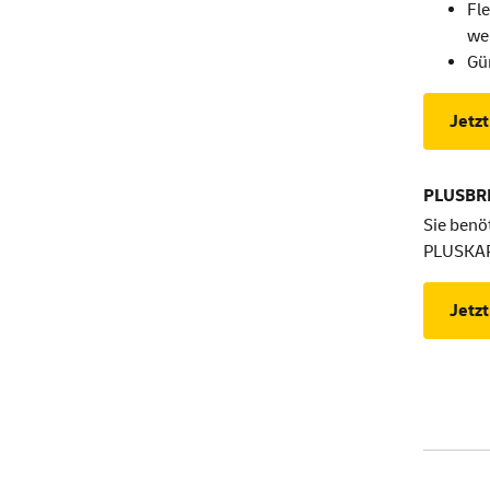
Fl
we
Gün
Jetzt
PLUSBRI
Sie benö
PLUSKART
Jetzt