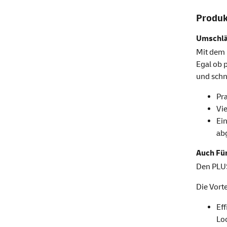
Produk
Umschlä
Mit dem 
Egal ob 
und schn
Pra
Vie
Ein
ab
Auch Für
Den PLUS
Die Vorte
Eff
Lo