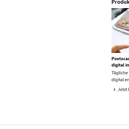
Produkt
Postscan
digital i
Tägliche
digital 
Jetzt