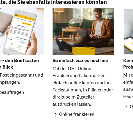
e, die Sie ebenfalls interessieren könnten
 - den Briefkasten
So einfach war es noch nie
Kein
m Blick
Pro
Mit der DHL Online
 Post eingescannt und
Mit
Frankierung Paketmarken
empfangen.
einf
einfach online kaufen und an
ausw
Packstationen, in Filialen oder
 beauftragen
Haus
direkt beim Zusteller
ausdrucken lassen.
O
Online frankieren