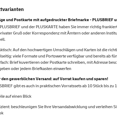
tvarianten
ge und Postkarte mit aufgedruckter Briefmarke - PLUSBRIEF
PLUSBRIEF und der PLUSKARTE haben Sie immer richtig frankiert
privater Gruß oder Korrespondenz mit Ämtern oder anderen Institu
ell.
ktisch: Auf den hochwertigen Umschlägen und Karten ist die richt
lseitig: viele Formate und Portowerte verfügbar und bereits ab fün
fach: Brief kuvertieren oder Postkarte schreiben, mit Adresse besch
geben oder jedem Briefkasten einwerfen
 den gewerblichen Versand: auf Vorrat kaufen und sparen!
BRIEF gibt es auch in praktischen Vorratssets ab 10 Stück bis zu 
ile auf einen Blick
izient: beschleunigen Sie Ihre Versandabwicklung und verleihen Si
ok