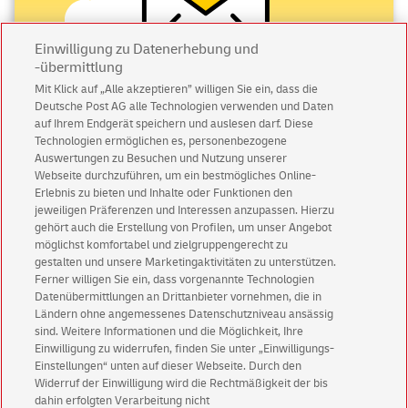
Einwilligung zu Datenerhebung und
-übermittlung
Mit Klick auf „Alle akzeptieren” willigen Sie ein, dass die
Deutsche Post AG alle Technologien verwenden und Daten
Abonnieren Sie unseren Newsletter
auf Ihrem Endgerät speichern und auslesen darf. Diese
Technologien ermöglichen es, personenbezogene
Immer informiert über exklusive Angebote und
Auswertungen zu Besuchen und Nutzung unserer
Aktionen - jetzt mit Vorteil
Webseite durchzuführen, um ein bestmögliches Online-
Erlebnis zu bieten und Inhalte oder Funktionen den
Privatkunden
sichern sich einen
5 € Gutschein
jeweiligen Präferenzen und Interessen anzupassen. Hierzu
für POSTSCAN!
gehört auch die Erstellung von Profilen, um unser Angebot
Geschäftskunden
erhalten einen
5 € Gutschein
möglichst komfortabel und zielgruppengerecht zu
gestalten und unsere Marketingaktivitäten zu unterstützen.
für Briefmarke individuell!
Ferner willigen Sie ein, dass vorgenannte Technologien
Datenübermittlungen an Drittanbieter vornehmen, die in
Ländern ohne angemessenes Datenschutzniveau ansässig
Zur Newsletter-Anmeldung
sind. Weitere Informationen und die Möglichkeit, Ihre
Einwilligung zu widerrufen, finden Sie unter „Einwilligungs-
Einstellungen“ unten auf dieser Webseite. Durch den
Widerruf der Einwilligung wird die Rechtmäßigkeit der bis
dahin erfolgten Verarbeitung nicht