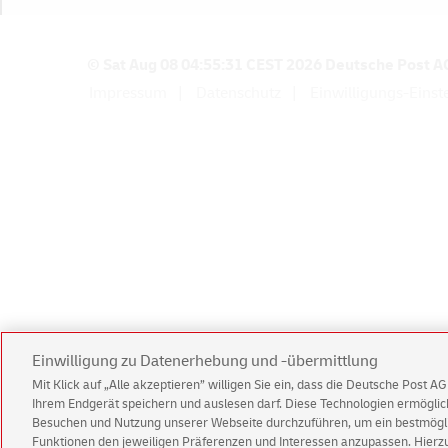
a
h
l
© Sat Aug 08 04:55:31 CEST 2026 Deutsche Post A
Impressum
Datenschutz
Einwilligungs-Einst
m
e
t
h
o
d
e
n
Einwilligung zu Datenerhebung und -übermittlung
Mit Klick auf „Alle akzeptieren” willigen Sie ein, dass die Deutsche Post 
Ihrem Endgerät speichern und auslesen darf. Diese Technologien ermögl
Besuchen und Nutzung unserer Webseite durchzuführen, um ein bestmöglic
Funktionen den jeweiligen Präferenzen und Interessen anzupassen. Hierzu 