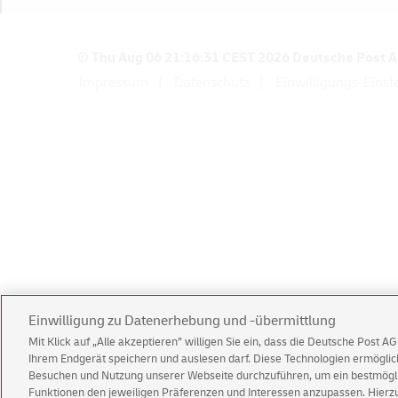
a
h
l
© Thu Aug 06 21:16:31 CEST 2026 Deutsche Post 
Impressum
Datenschutz
Einwilligungs-Einst
m
e
t
h
o
d
e
n
Einwilligung zu Datenerhebung und -übermittlung
Mit Klick auf „Alle akzeptieren” willigen Sie ein, dass die Deutsche Post 
Ihrem Endgerät speichern und auslesen darf. Diese Technologien ermögl
Besuchen und Nutzung unserer Webseite durchzuführen, um ein bestmöglic
Funktionen den jeweiligen Präferenzen und Interessen anzupassen. Hierzu 