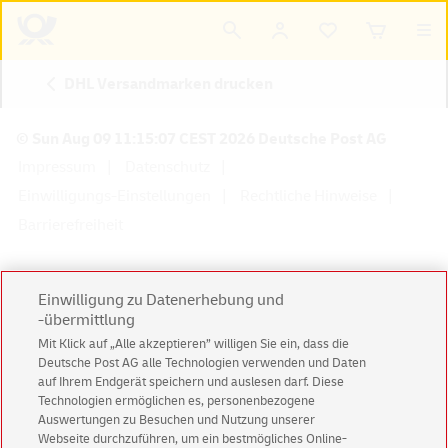
DHL Versandmarken drucken
© Sun Aug 09 11:15:07 CEST 2026 Deutsche Post AG
Impressum
Datenschutz
Einwilligungs-Einstellungen
Rechtliche Hinweise
Barrierefreiheit
Einwilligung zu Datenerhebung und
-übermittlung
Konzern
Karriere
Presse
Investoren
Mit Klick auf „Alle akzeptieren” willigen Sie ein, dass die
Deutsche Post AG alle Technologien verwenden und Daten
auf Ihrem Endgerät speichern und auslesen darf. Diese
Technologien ermöglichen es, personenbezogene
Auswertungen zu Besuchen und Nutzung unserer
Webseite durchzuführen, um ein bestmögliches Online-