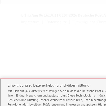
a
h
l
© Thu Aug 06 16:19:11 CEST 2026 Deutsche Post 
Impressum
Datenschutz
Einwilligungs-Einst
m
e
t
h
o
d
e
n
Einwilligung zu Datenerhebung und -übermittlung
Mit Klick auf „Alle akzeptieren” willigen Sie ein, dass die Deutsche Post 
Ihrem Endgerät speichern und auslesen darf. Diese Technologien ermögl
Besuchen und Nutzung unserer Webseite durchzuführen, um ein bestmöglic
Funktionen den jeweiligen Präferenzen und Interessen anzupassen. Hierzu 