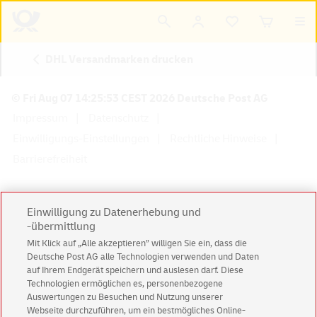
DHL Versandmarken drucken
© Fri Aug 07 14:25:53 CEST 2026 Deutsche Post AG
Impressum
Datenschutz
Einwilligungs-Einstellungen
Rechtliche Hinweise
Barrierefreiheit
Einwilligung zu Datenerhebung und
-übermittlung
Konzern
Karriere
Presse
Investoren
Mit Klick auf „Alle akzeptieren” willigen Sie ein, dass die
Deutsche Post AG alle Technologien verwenden und Daten
auf Ihrem Endgerät speichern und auslesen darf. Diese
Technologien ermöglichen es, personenbezogene
Auswertungen zu Besuchen und Nutzung unserer
Webseite durchzuführen, um ein bestmögliches Online-