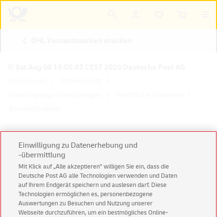
DHL Versandmarken drucken
© Sat Aug 08 19:05:43 CEST 2026 Deutsche Post AG
Impressum
Datenschutz
Einwilligungs-Einstellungen
Rechtliche Hinweise
Barrierefreiheit
Einwilligung zu Datenerhebung und
-übermittlung
Konzern
Karriere
Presse
Investoren
Mit Klick auf „Alle akzeptieren” willigen Sie ein, dass die
Deutsche Post AG alle Technologien verwenden und Daten
auf Ihrem Endgerät speichern und auslesen darf. Diese
Technologien ermöglichen es, personenbezogene
Auswertungen zu Besuchen und Nutzung unserer
Webseite durchzuführen, um ein bestmögliches Online-