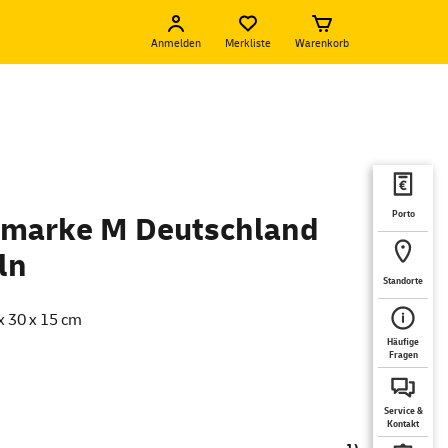
Anmelden
Merkliste
Warenkorb
Porto
marke M Deutschland
ln
Standorte
x 30 x 15 cm
Häufige
Fragen
Service &
Kontakt