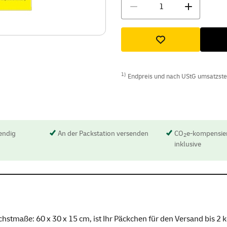
Menge
1)
Endpreis und nach UStG umsatzsteue
endig
An der Packstation versenden
CO
e-kompensier
2
inklusive
aße: 60 x 30 x 15 cm, ist Ihr Päckchen für den Versand bis 2 k