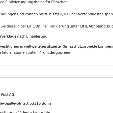
en Einlieferungungsbeleg für Päckchen.
Sendungen und können bis zu bis zu 0,10 € der Versandkosten spar
ie diese in der DHL Online Frankierung unter
DHL Abholung
buc
 Werktage nach Einlieferung.
vestitionen in weltweite zertifizierte Klimaschutzprojekte kompe
e Informationen unter
dhl.de/gogreen
 Post AG
e-Gaulle-Str. 20,
53113
Bonn
postbrands@deutschepost.de