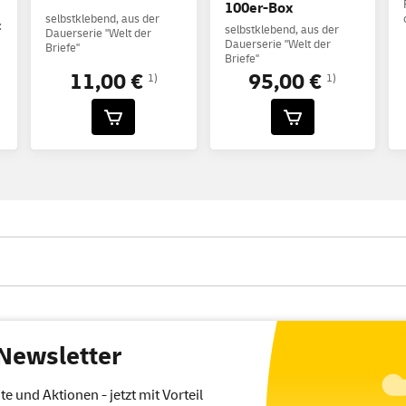
100er-Box
selbstklebend, aus der
:
selbstklebend, aus der
Dauerserie "Welt der
Dauerserie "Welt der
Briefe"
Briefe"
11,00 €
95,00 €
1)
1)
Newsletter
 und Aktionen - jetzt mit Vorteil