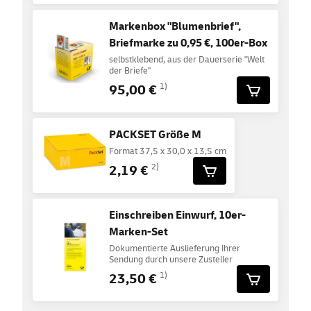
Markenbox "Blumenbrief",
Briefmarke zu 0,95 €, 100er-Box
selbstklebend, aus der Dauerserie "Welt
der Briefe"
95,00 €
1)
PACKSET Größe M
Format 37,5 x 30,0 x 13,5 cm
2,19 €
2)
Einschreiben Einwurf, 10er-
Marken-Set
Dokumentierte Auslieferung Ihrer
Sendung durch unsere Zusteller
23,50 €
1)