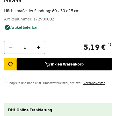
einzeln
Höchstmaße der Sendung: 60 x 30 x 15 cm
Artikelnummer: 172900002
Artikel lieferbar.
Menge
1)
5,19 €
in den Warenkorb
1)
Endpreis und nach UStG umsatzsteuerfrei, ggf. zzgl.
Versandkosten
.
DHL Online Frankierung