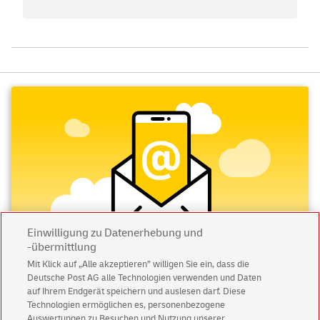
Einwilligung zu Datenerhebung und
-übermittlung
Mit Klick auf „Alle akzeptieren” willigen Sie ein, dass die
Deutsche Post AG alle Technologien verwenden und Daten
Abonnieren Sie unseren Newsletter
auf Ihrem Endgerät speichern und auslesen darf. Diese
Technologien ermöglichen es, personenbezogene
Immer informiert über exklusive Angebote und
Auswertungen zu Besuchen und Nutzung unserer