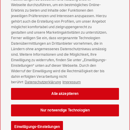
Aktionen - jetzt mit Vorteil
Webseite durchzuführen, um ein bestmögliches Online-
Erlebnis zu bieten und Inhalte oder Funktionen den
Privatkunden
sichern sich einen
5 € Gutschein
jeweiligen Präferenzen und Interessen anzupassen. Hierzu
für POSTSCAN!
gehört auch die Erstellung von Profilen, um unser Angebot
Geschäftskunden
erhalten einen
5 € Gutschein
möglichst komfortabel und zielgruppengerecht zu
gestalten und unsere Marketingaktivitäten zu unterstützen.
für Briefmarke individuell!
Ferner willigen Sie ein, dass vorgenannte Technologien
Datenübermittlungen an Drittanbieter vornehmen, die in
Ländern ohne angemessenes Datenschutzniveau ansässig
Zur Newsletter-Anmeldung
sind. Weitere Informationen und die Möglichkeit, Ihre
Einwilligung zu widerrufen, finden Sie unter „Einwilligungs-
Einstellungen“ unten auf dieser Webseite. Durch den
Widerruf der Einwilligung wird die Rechtmäßigkeit der bis
dahin erfolgten Verarbeitung nicht
© Thu Aug 06 23:32:32 CEST 2026 Deutsche Post AG
berührt
Datenschutzerklärung
Impressum
Impressum
Datenschutz
Alle akzeptieren
Einwilligungs-Einstellungen
Rechtliche Hinweise
Barrierefreiheit
Nur notwendige Technologien
Einwilligungs-Einstellungen