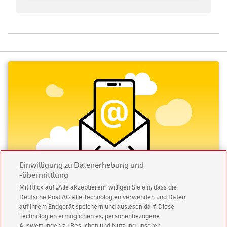
Einwilligung zu Datenerhebung und
-übermittlung
Mit Klick auf „Alle akzeptieren” willigen Sie ein, dass die
Deutsche Post AG alle Technologien verwenden und Daten
Abonnieren Sie unseren Newsletter
auf Ihrem Endgerät speichern und auslesen darf. Diese
Technologien ermöglichen es, personenbezogene
Immer informiert über exklusive Angebote und
Auswertungen zu Besuchen und Nutzung unserer