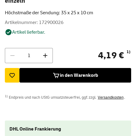
einzeln
Höchstmaße der Sendung: 35 x 25 x 10 cm
Artikelnummer: 172900026
Artikel lieferbar.
Menge
1)
4,19 €
in den Warenkorb
1)
Endpreis und nach UStG umsatzsteuerfrei, ggf. zzgl.
Versandkosten
.
DHL Online Frankierung