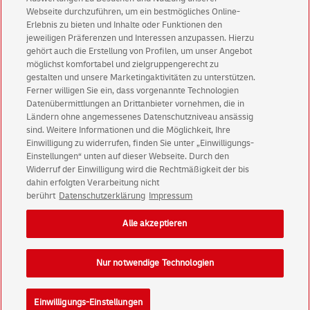
Aktionen - jetzt mit Vorteil
Webseite durchzuführen, um ein bestmögliches Online-
Erlebnis zu bieten und Inhalte oder Funktionen den
Privatkunden
sichern sich einen
5 € Gutschein
jeweiligen Präferenzen und Interessen anzupassen. Hierzu
für POSTSCAN!
gehört auch die Erstellung von Profilen, um unser Angebot
Geschäftskunden
erhalten einen
5 € Gutschein
möglichst komfortabel und zielgruppengerecht zu
gestalten und unsere Marketingaktivitäten zu unterstützen.
für Briefmarke individuell!
Ferner willigen Sie ein, dass vorgenannte Technologien
Datenübermittlungen an Drittanbieter vornehmen, die in
Ländern ohne angemessenes Datenschutzniveau ansässig
Zur Newsletter-Anmeldung
sind. Weitere Informationen und die Möglichkeit, Ihre
Einwilligung zu widerrufen, finden Sie unter „Einwilligungs-
Einstellungen“ unten auf dieser Webseite. Durch den
Widerruf der Einwilligung wird die Rechtmäßigkeit der bis
dahin erfolgten Verarbeitung nicht
© Sat Aug 08 19:15:31 CEST 2026 Deutsche Post AG
berührt
Datenschutzerklärung
Impressum
Impressum
Datenschutz
Alle akzeptieren
Einwilligungs-Einstellungen
Rechtliche Hinweise
Barrierefreiheit
Nur notwendige Technologien
Einwilligungs-Einstellungen