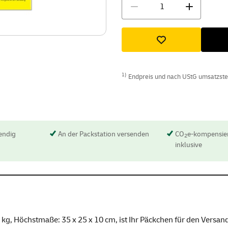
Menge
1)
Endpreis und nach UStG umsatzsteue
endig
An der Packstation versenden
CO
e-kompensier
2
inklusive
 Höchstmaße: 35 x 25 x 10 cm, ist Ihr Päckchen für den Versand