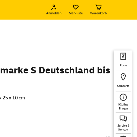
Anmelden
Merkliste
Warenkorb
Porto
marke S Deutschland bis
Standorte
x 25 x 10 cm
Häufige
Fragen
Service &
Kontakt