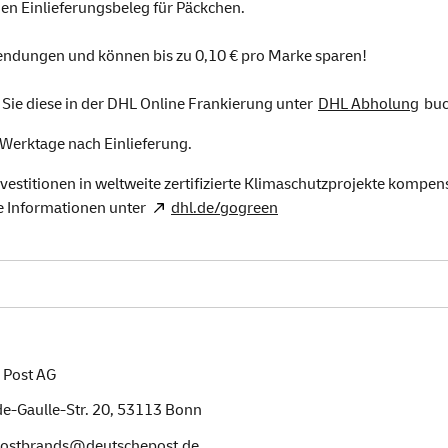
en Einlieferungsbeleg für Päckchen.
Sendungen und können bis zu 0,10 € pro Marke sparen!
ie diese in der DHL Online Frankierung unter
DHL Abholung
buc
 Werktage nach Einlieferung.
vestitionen in weltweite zertifizierte Klimaschutzprojekte kompe
e Informationen unter
dhl.de/gogreen
 Post AG
e-Gaulle-Str. 20,
53113
Bonn
postbrands@deutschepost.de