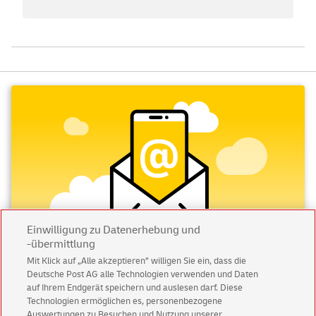
Einwilligung zu Datenerhebung und
-übermittlung
Mit Klick auf „Alle akzeptieren” willigen Sie ein, dass die
Deutsche Post AG alle Technologien verwenden und Daten
Abonnieren Sie unseren Newsletter
auf Ihrem Endgerät speichern und auslesen darf. Diese
Technologien ermöglichen es, personenbezogene
Immer informiert über exklusive Angebote und
Auswertungen zu Besuchen und Nutzung unserer