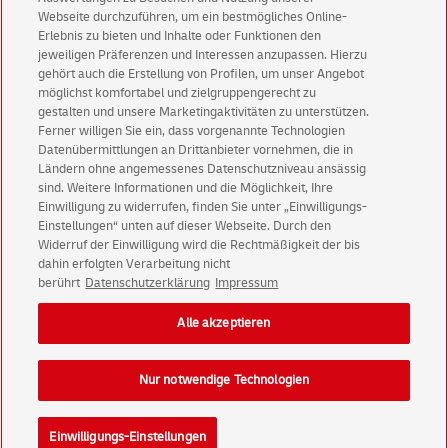
Aktionen - jetzt mit Vorteil
Webseite durchzuführen, um ein bestmögliches Online-
Erlebnis zu bieten und Inhalte oder Funktionen den
Privatkunden
sichern sich einen
5 € Gutschein
jeweiligen Präferenzen und Interessen anzupassen. Hierzu
für POSTSCAN!
gehört auch die Erstellung von Profilen, um unser Angebot
Geschäftskunden
erhalten einen
5 € Gutschein
möglichst komfortabel und zielgruppengerecht zu
gestalten und unsere Marketingaktivitäten zu unterstützen.
für Briefmarke individuell!
Ferner willigen Sie ein, dass vorgenannte Technologien
Datenübermittlungen an Drittanbieter vornehmen, die in
Ländern ohne angemessenes Datenschutzniveau ansässig
Zur Newsletter-Anmeldung
sind. Weitere Informationen und die Möglichkeit, Ihre
Einwilligung zu widerrufen, finden Sie unter „Einwilligungs-
Einstellungen“ unten auf dieser Webseite. Durch den
Widerruf der Einwilligung wird die Rechtmäßigkeit der bis
dahin erfolgten Verarbeitung nicht
© Sun Aug 09 17:56:24 CEST 2026 Deutsche Post AG
berührt
Datenschutzerklärung
Impressum
Impressum
Datenschutz
Alle akzeptieren
Einwilligungs-Einstellungen
Rechtliche Hinweise
Barrierefreiheit
Nur notwendige Technologien
Einwilligungs-Einstellungen