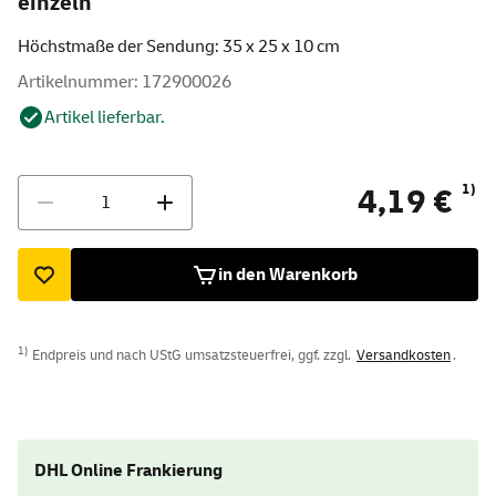
einzeln
Höchstmaße der Sendung: 35 x 25 x 10 cm
Artikelnummer: 172900026
Artikel lieferbar.
Menge
1)
4,19 €
in den Warenkorb
1)
Endpreis und nach UStG umsatzsteuerfrei, ggf. zzgl.
Versandkosten
.
DHL Online Frankierung