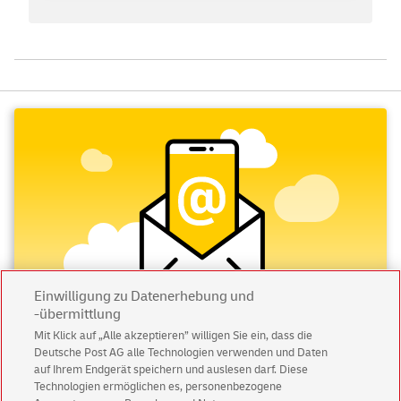
Einwilligung zu Datenerhebung und
-übermittlung
Mit Klick auf „Alle akzeptieren” willigen Sie ein, dass die
Abonnieren Sie unseren Newsletter
Deutsche Post AG alle Technologien verwenden und Daten
auf Ihrem Endgerät speichern und auslesen darf. Diese
Technologien ermöglichen es, personenbezogene
Immer informiert über exklusive Angebote und