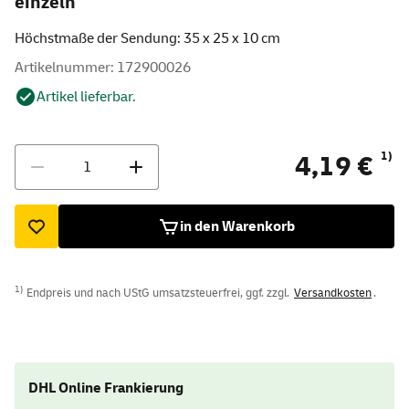
einzeln
Höchstmaße der Sendung: 35 x 25 x 10 cm
Artikelnummer: 172900026
Artikel lieferbar.
Menge
1)
4,19 €
in den Warenkorb
1)
Endpreis und nach UStG umsatzsteuerfrei, ggf. zzgl.
Versandkosten
.
DHL Online Frankierung