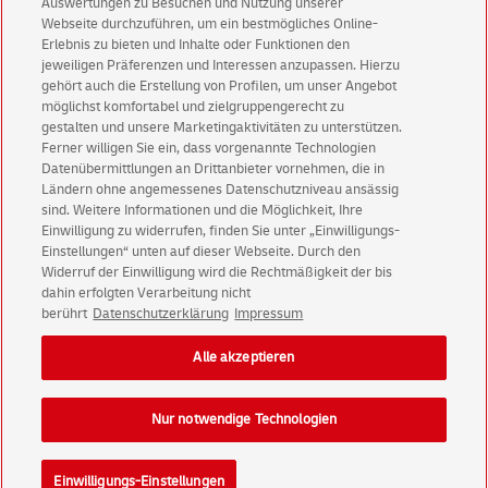
Auswertungen zu Besuchen und Nutzung unserer
Aktionen - jetzt mit Vorteil
Webseite durchzuführen, um ein bestmögliches Online-
Privatkunden
sichern sich einen
5 € Gutschein
Erlebnis zu bieten und Inhalte oder Funktionen den
jeweiligen Präferenzen und Interessen anzupassen. Hierzu
für POSTSCAN!
gehört auch die Erstellung von Profilen, um unser Angebot
Geschäftskunden
erhalten einen
5 € Gutschein
möglichst komfortabel und zielgruppengerecht zu
für Briefmarke individuell!
gestalten und unsere Marketingaktivitäten zu unterstützen.
Ferner willigen Sie ein, dass vorgenannte Technologien
Datenübermittlungen an Drittanbieter vornehmen, die in
Zur Newsletter-Anmeldung
Ländern ohne angemessenes Datenschutzniveau ansässig
sind. Weitere Informationen und die Möglichkeit, Ihre
Einwilligung zu widerrufen, finden Sie unter „Einwilligungs-
Einstellungen“ unten auf dieser Webseite. Durch den
Widerruf der Einwilligung wird die Rechtmäßigkeit der bis
dahin erfolgten Verarbeitung nicht
© Thu Aug 06 08:33:42 CEST 2026 Deutsche Post AG
berührt
Datenschutzerklärung
Impressum
Impressum
Datenschutz
Einwilligungs-Einstellungen
Rechtliche Hinweise
Alle akzeptieren
Barrierefreiheit
Nur notwendige Technologien
Einwilligungs-Einstellungen