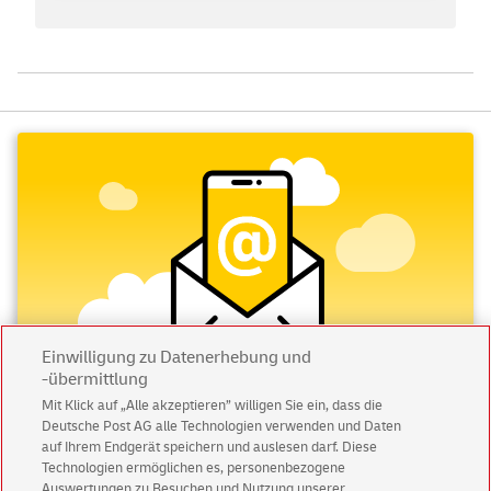
Einwilligung zu Datenerhebung und
-übermittlung
Mit Klick auf „Alle akzeptieren” willigen Sie ein, dass die
Deutsche Post AG alle Technologien verwenden und Daten
Abonnieren Sie unseren Newsletter
auf Ihrem Endgerät speichern und auslesen darf. Diese
Technologien ermöglichen es, personenbezogene
Immer informiert über exklusive Angebote und
Auswertungen zu Besuchen und Nutzung unserer