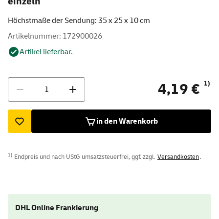
einzeln
Höchstmaße der Sendung: 35 x 25 x 10 cm
Artikelnummer: 172900026
Artikel lieferbar.
Menge
1)
4,19 €
in den Warenkorb
1)
Endpreis und nach UStG umsatzsteuerfrei, ggf. zzgl.
Versandkosten
.
DHL Online Frankierung