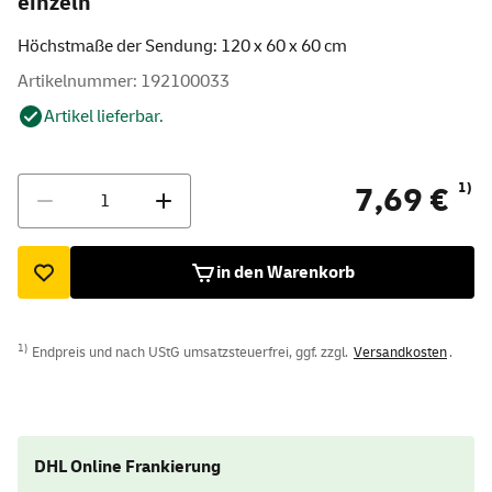
einzeln
Höchstmaße der Sendung: 120 x 60 x 60 cm
Artikelnummer: 192100033
Artikel lieferbar.
Menge
1)
7,69 €
in den Warenkorb
1)
Endpreis und nach UStG umsatzsteuerfrei, ggf. zzgl.
Versandkosten
.
DHL Online Frankierung