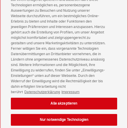
Technologien ermöglichen es, personenbezogene
Immer informiert über exklusive Angebote und
Auswertungen zu Besuchen und Nutzung unserer
Aktionen - jetzt mit Vorteil
Webseite durchzuführen, um ein bestmögliches Online-
Erlebnis zu bieten und Inhalte oder Funktionen den
Privatkunden
sichern sich einen
5 € Gutschein
jeweiligen Präferenzen und Interessen anzupassen. Hierzu
für POSTSCAN!
gehört auch die Erstellung von Profilen, um unser Angebot
Geschäftskunden
erhalten einen
5 € Gutschein
möglichst komfortabel und zielgruppengerecht zu
gestalten und unsere Marketingaktivitäten zu unterstützen.
für Briefmarke individuell!
Ferner willigen Sie ein, dass vorgenannte Technologien
Datenübermittlungen an Drittanbieter vornehmen, die in
Ländern ohne angemessenes Datenschutzniveau ansässig
Zur Newsletter-Anmeldung
sind. Weitere Informationen und die Möglichkeit, Ihre
Einwilligung zu widerrufen, finden Sie unter „Einwilligungs-
Einstellungen“ unten auf dieser Webseite. Durch den
Widerruf der Einwilligung wird die Rechtmäßigkeit der bis
dahin erfolgten Verarbeitung nicht
© Fri Aug 07 06:59:48 CEST 2026 Deutsche Post AG
berührt
Datenschutzerklärung
Impressum
Impressum
Datenschutz
Alle akzeptieren
Einwilligungs-Einstellungen
Rechtliche Hinweise
Barrierefreiheit
Nur notwendige Technologien