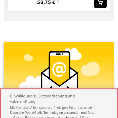
58,75 €
1)
Einwilligung zu Datenerhebung und
-übermittlung
Mit Klick auf „Alle akzeptieren” willigen Sie ein, dass die
Deutsche Post AG alle Technologien verwenden und Daten
Abonnieren Sie unseren Newsletter
auf Ihrem Endgerät speichern und auslesen darf. Diese