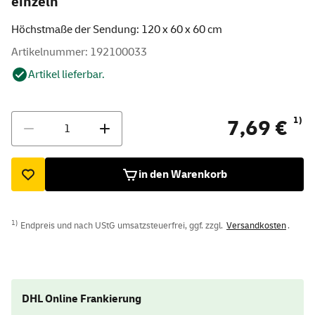
einzeln
Höchstmaße der Sendung: 120 x 60 x 60 cm
Artikelnummer: 192100033
Artikel lieferbar.
Menge
1)
7,69 €
in den Warenkorb
1)
Endpreis und nach UStG umsatzsteuerfrei, ggf. zzgl.
Versandkosten
.
DHL Online Frankierung