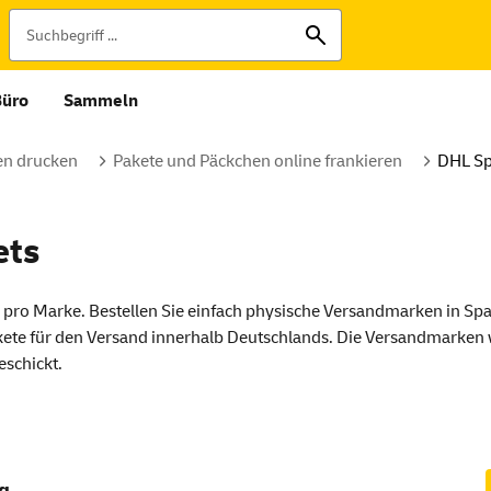
Büro
Sammeln
n drucken
Pakete und Päckchen online frankieren
DHL Sp
ets
€ pro Marke. Bestellen Sie einfach physische Versandmarken in Sp
kete für den Versand innerhalb Deutschlands. Die Versandmarken
eschickt.
ng