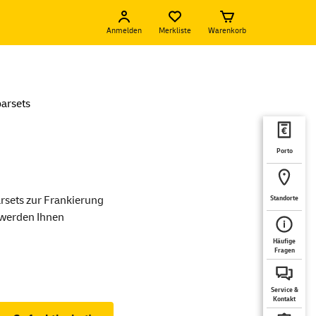
Anmelden
Merkliste
Warenkorb
arsets
Porto
arsets zur Frankierung
Standorte
 werden Ihnen
Häufige
Fragen
Service &
Kontakt