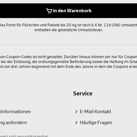
in den Warenkorb
 Das Porto für Päckchen und Pakete bis 20 kg ist nach § 4 Nr. 11b UStG umsatzste
enthalten die gesetzliche Umsatzsteuer.
von Coupon-Codes ist nicht gestattet. Darüber hinaus können wir nur für Coupo
t bei der Einlösung, die ordnungsgemäße Beförderung sowie die Haftung im Schad
eit von drei Jahren beginnend mit dem Ende des Jahres in dem die Coupons er
Service
dinformationen
E-Mail Kontakt
ng anfordern
Häufige Fragen
wert sind versandkostenfrei.