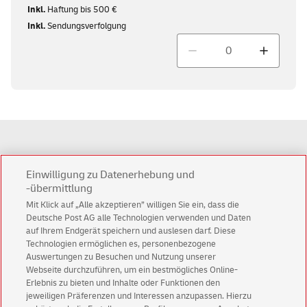
Inkl.
Haftung bis 500 €
Inkl.
Sendungsverfolgung
Menge
Anzahl
0
Einwilligung zu Datenerhebung und
-übermittlung
Ersparnis
0,00 €
Mit Klick auf „Alle akzeptieren” willigen Sie ein, dass die
Deutsche Post AG alle Technologien verwenden und Daten
Gesamtsumme
0,00 €
auf Ihrem Endgerät speichern und auslesen darf. Diese
Technologien ermöglichen es, personenbezogene
Auswertungen zu Besuchen und Nutzung unserer
Webseite durchzuführen, um ein bestmögliches Online-
in den Warenkorb
Erlebnis zu bieten und Inhalte oder Funktionen den
Alle Preise sind Endpreise. Das Porto für Päckchen und Pakete bis 20 kg
jeweiligen Präferenzen und Interessen anzupassen. Hierzu
ist nach § 4 Nr. 11b UStG umsatzsteuerfrei. Alle übrigen Preise enthalten