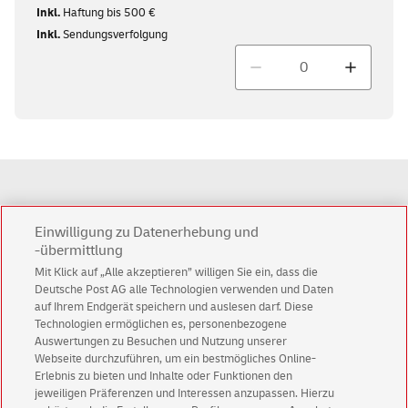
Inkl.
Haftung bis 500 €
Inkl.
Sendungsverfolgung
Menge
Anzahl
0
Einwilligung zu Datenerhebung und
-übermittlung
Ersparnis
0,00 €
Mit Klick auf „Alle akzeptieren” willigen Sie ein, dass die
Deutsche Post AG alle Technologien verwenden und Daten
Gesamtsumme
0,00 €
auf Ihrem Endgerät speichern und auslesen darf. Diese
Technologien ermöglichen es, personenbezogene
Auswertungen zu Besuchen und Nutzung unserer
Webseite durchzuführen, um ein bestmögliches Online-
in den Warenkorb
Erlebnis zu bieten und Inhalte oder Funktionen den
Alle Preise sind Endpreise. Das Porto für Päckchen und Pakete bis 20 kg
jeweiligen Präferenzen und Interessen anzupassen. Hierzu
ist nach § 4 Nr. 11b UStG umsatzsteuerfrei. Alle übrigen Preise enthalten