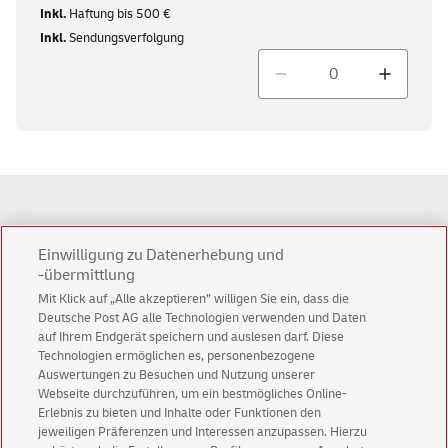
Inkl.
Haftung bis 500 €
Inkl.
Sendungsverfolgung
Menge
Anzahl
0
Einwilligung zu Datenerhebung und
-übermittlung
Ersparnis
0,00 €
Mit Klick auf „Alle akzeptieren” willigen Sie ein, dass die
Deutsche Post AG alle Technologien verwenden und Daten
Gesamtsumme
0,00 €
auf Ihrem Endgerät speichern und auslesen darf. Diese
Technologien ermöglichen es, personenbezogene
Auswertungen zu Besuchen und Nutzung unserer
Webseite durchzuführen, um ein bestmögliches Online-
in den Warenkorb
Erlebnis zu bieten und Inhalte oder Funktionen den
Alle Preise sind Endpreise. Das Porto für Päckchen und Pakete bis 20 kg
jeweiligen Präferenzen und Interessen anzupassen. Hierzu
ist nach § 4 Nr. 11b UStG umsatzsteuerfrei. Alle übrigen Preise enthalten