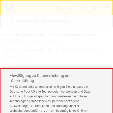
DHL Versandmarken drucken
© Sun Aug 09 02:45:49 CEST 2026 Deutsche Post AG
Impressum
Datenschutz
Einwilligungs-Einstellungen
Rechtliche Hinweise
Barrierefreiheit
Einwilligung zu Datenerhebung und
-übermittlung
Konzern
Karriere
Presse
Investoren
Mit Klick auf „Alle akzeptieren” willigen Sie ein, dass die
Deutsche Post AG alle Technologien verwenden und Daten
auf Ihrem Endgerät speichern und auslesen darf. Diese
Technologien ermöglichen es, personenbezogene
Auswertungen zu Besuchen und Nutzung unserer
Webseite durchzuführen, um ein bestmögliches Online-