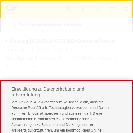
DHL Versandmarken drucken
© Mon Aug 10 16:32:18 CEST 2026 Deutsche Post AG
Impressum
Datenschutz
Einwilligungs-Einstellungen
Rechtliche Hinweise
Barrierefreiheit
Einwilligung zu Datenerhebung und
-übermittlung
Konzern
Karriere
Presse
Investoren
Mit Klick auf „Alle akzeptieren” willigen Sie ein, dass die
Deutsche Post AG alle Technologien verwenden und Daten
auf Ihrem Endgerät speichern und auslesen darf. Diese
Technologien ermöglichen es, personenbezogene
Auswertungen zu Besuchen und Nutzung unserer
Webseite durchzuführen, um ein bestmögliches Online-