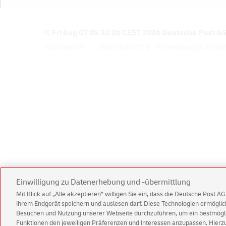
a
h
l
© Fri Aug 07 05:32:26 CEST 2026 Deutsche Post A
Impressum
Datenschutz
Einwilligungs-Einst
m
e
t
h
o
d
e
n
Einwilligung zu Datenerhebung und -übermittlung
Mit Klick auf „Alle akzeptieren” willigen Sie ein, dass die Deutsche Post 
Ihrem Endgerät speichern und auslesen darf. Diese Technologien ermögl
Besuchen und Nutzung unserer Webseite durchzuführen, um ein bestmöglic
Funktionen den jeweiligen Präferenzen und Interessen anzupassen. Hierzu 