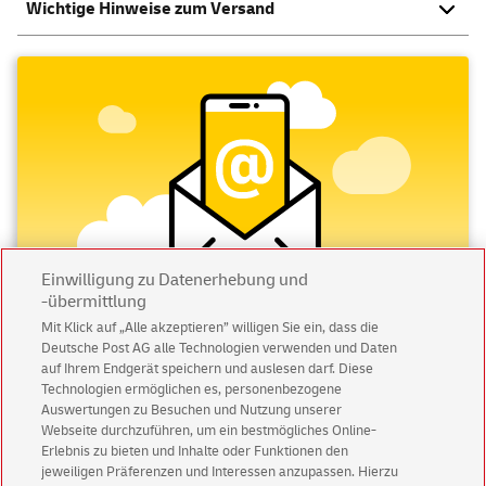
Wichtige Hinweise zum Versand
Einwilligung zu Datenerhebung und
-übermittlung
Mit Klick auf „Alle akzeptieren” willigen Sie ein, dass die
Deutsche Post AG alle Technologien verwenden und Daten
Abonnieren Sie unseren Newsletter
auf Ihrem Endgerät speichern und auslesen darf. Diese
Technologien ermöglichen es, personenbezogene
Immer informiert über exklusive Angebote und
Auswertungen zu Besuchen und Nutzung unserer
Aktionen - jetzt mit Vorteil
Webseite durchzuführen, um ein bestmögliches Online-
Erlebnis zu bieten und Inhalte oder Funktionen den
Privatkunden
sichern sich einen
5 € Gutschein
jeweiligen Präferenzen und Interessen anzupassen. Hierzu
für POSTSCAN!