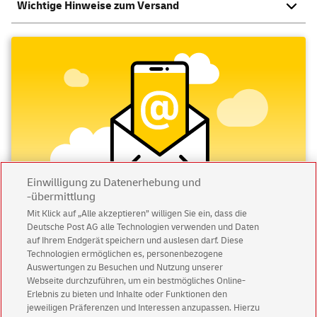
Wichtige Hinweise zum Versand
Einwilligung zu Datenerhebung und
-übermittlung
Mit Klick auf „Alle akzeptieren” willigen Sie ein, dass die
Deutsche Post AG alle Technologien verwenden und Daten
Abonnieren Sie unseren Newsletter
auf Ihrem Endgerät speichern und auslesen darf. Diese
Technologien ermöglichen es, personenbezogene
Immer informiert über exklusive Angebote und
Auswertungen zu Besuchen und Nutzung unserer
Aktionen - jetzt mit Vorteil
Webseite durchzuführen, um ein bestmögliches Online-
Erlebnis zu bieten und Inhalte oder Funktionen den
Privatkunden
sichern sich einen
5 € Gutschein
jeweiligen Präferenzen und Interessen anzupassen. Hierzu
für POSTSCAN!