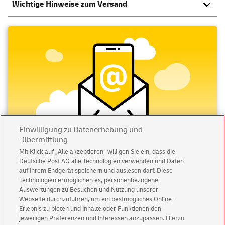
Wichtige Hinweise zum Versand
Einwilligung zu Datenerhebung und
-übermittlung
Mit Klick auf „Alle akzeptieren” willigen Sie ein, dass die
Deutsche Post AG alle Technologien verwenden und Daten
Abonnieren Sie unseren Newsletter
auf Ihrem Endgerät speichern und auslesen darf. Diese
Technologien ermöglichen es, personenbezogene
Immer informiert über exklusive Angebote und
Auswertungen zu Besuchen und Nutzung unserer
Aktionen - jetzt mit Vorteil
Webseite durchzuführen, um ein bestmögliches Online-
Erlebnis zu bieten und Inhalte oder Funktionen den
Privatkunden
sichern sich einen
5 € Gutschein
jeweiligen Präferenzen und Interessen anzupassen. Hierzu
für POSTSCAN!