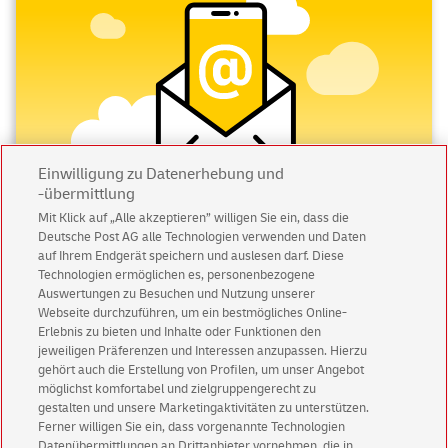
Einwilligung zu Datenerhebung und
-übermittlung
Mit Klick auf „Alle akzeptieren” willigen Sie ein, dass die
Deutsche Post AG alle Technologien verwenden und Daten
Abonnieren Sie unseren Newsletter
auf Ihrem Endgerät speichern und auslesen darf. Diese
Technologien ermöglichen es, personenbezogene
Immer informiert über exklusive Angebote und
Auswertungen zu Besuchen und Nutzung unserer
Aktionen - jetzt mit Vorteil
Webseite durchzuführen, um ein bestmögliches Online-
Erlebnis zu bieten und Inhalte oder Funktionen den
Privatkunden
sichern sich einen
5 € Gutschein
jeweiligen Präferenzen und Interessen anzupassen. Hierzu
für POSTSCAN!
gehört auch die Erstellung von Profilen, um unser Angebot
Geschäftskunden
erhalten einen
5 € Gutschein
möglichst komfortabel und zielgruppengerecht zu
gestalten und unsere Marketingaktivitäten zu unterstützen.
für Briefmarke individuell!
Ferner willigen Sie ein, dass vorgenannte Technologien
Datenübermittlungen an Drittanbieter vornehmen, die in