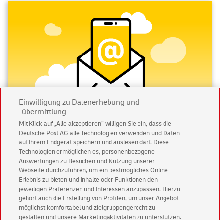
Einwilligung zu Datenerhebung und
-übermittlung
Mit Klick auf „Alle akzeptieren” willigen Sie ein, dass die
Deutsche Post AG alle Technologien verwenden und Daten
Abonnieren Sie unseren Newsletter
auf Ihrem Endgerät speichern und auslesen darf. Diese
Technologien ermöglichen es, personenbezogene
Immer informiert über exklusive Angebote und
Auswertungen zu Besuchen und Nutzung unserer
Aktionen - jetzt mit Vorteil
Webseite durchzuführen, um ein bestmögliches Online-
Erlebnis zu bieten und Inhalte oder Funktionen den
Privatkunden
sichern sich einen
5 € Gutschein
jeweiligen Präferenzen und Interessen anzupassen. Hierzu
für POSTSCAN!
gehört auch die Erstellung von Profilen, um unser Angebot
Geschäftskunden
erhalten einen
5 € Gutschein
möglichst komfortabel und zielgruppengerecht zu
gestalten und unsere Marketingaktivitäten zu unterstützen.
für Briefmarke individuell!