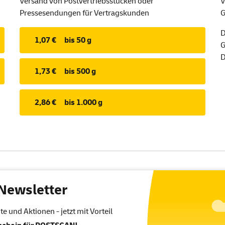
Versand von Postvertriebsstücken oder
V
Pressesendungen für Vertragskunden
G
D
1,07 €
bis 50 g
G
D
1,73 €
bis 500 g
2,86 €
bis 1.000 g
Newsletter
 und Aktionen - jetzt mit Vorteil