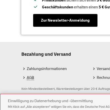
Privatkunden
sichern sich einen
5 € Gu
Geschäftskunden
erhalten einen
5 € Gu
Zur Newsletter-Anmeldung
Bezahlung und Versand
Zahlungsinformationen
Versan
AGB
Rechnu
Kein Mindestbestellwert, Warenbestellungen über 20 € Auftrags
Einwilligung zu Datenerhebung und -übermittlung
Z
Mit Klick auf „Alle akzeptieren” willigen Sie ein, dass die Deutsche Post 