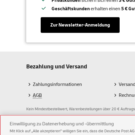
Privatkunden
sichern sich einen
5 € Gu
Geschäftskunden
erhalten einen
5 € Gu
Zur Newsletter-Anmeldung
Bezahlung und Versand
Zahlungsinformationen
Versan
AGB
Rechnu
Kein Mindestbestellwert, Warenbestellungen über 20 € Auftrags
Einwilligung zu Datenerhebung und -übermittlung
Z
Mit Klick auf „Alle akzeptieren” willigen Sie ein, dass die Deutsche Post 