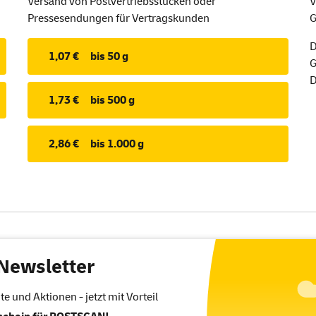
Versand von Postvertriebsstücken oder
V
Pressesendungen für Vertragskunden
G
D
1,07 €
bis 50 g
G
D
1,73 €
bis 500 g
2,86 €
bis 1.000 g
Newsletter
 und Aktionen - jetzt mit Vorteil