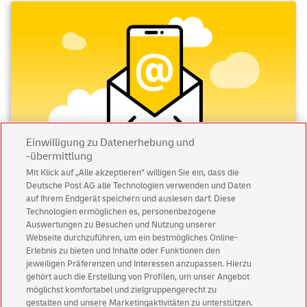
Einwilligung zu Datenerhebung und
-übermittlung
Mit Klick auf „Alle akzeptieren” willigen Sie ein, dass die
Deutsche Post AG alle Technologien verwenden und Daten
Abonnieren Sie unseren Newsletter
auf Ihrem Endgerät speichern und auslesen darf. Diese
Technologien ermöglichen es, personenbezogene
Immer informiert über exklusive Angebote und
Auswertungen zu Besuchen und Nutzung unserer
Aktionen - jetzt mit Vorteil
Webseite durchzuführen, um ein bestmögliches Online-
Erlebnis zu bieten und Inhalte oder Funktionen den
Privatkunden
sichern sich einen
5 € Gutschein
jeweiligen Präferenzen und Interessen anzupassen. Hierzu
für POSTSCAN!
gehört auch die Erstellung von Profilen, um unser Angebot
Geschäftskunden
erhalten einen
5 € Gutschein
möglichst komfortabel und zielgruppengerecht zu
gestalten und unsere Marketingaktivitäten zu unterstützen.
für Briefmarke individuell!