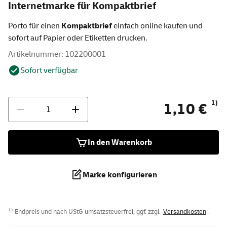
Internetmarke für Kompaktbrief
Porto für einen
Kompaktbrief
einfach online kaufen und
sofort auf Papier oder Etiketten drucken.
Artikelnummer: 102200001
Sofort verfügbar
Anzahl
1)
1,10 €
In den Warenkorb
Marke konfigurieren
1)
Endpreis und nach UStG umsatzsteuerfrei, ggf. zzgl.
Versandkosten
.