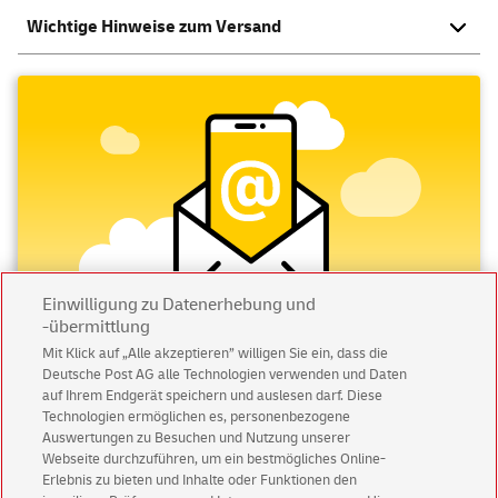
Wichtige Hinweise zum Versand
Einwilligung zu Datenerhebung und
-übermittlung
Mit Klick auf „Alle akzeptieren” willigen Sie ein, dass die
Deutsche Post AG alle Technologien verwenden und Daten
Abonnieren Sie unseren Newsletter
auf Ihrem Endgerät speichern und auslesen darf. Diese
Technologien ermöglichen es, personenbezogene
Immer informiert über exklusive Angebote und
Auswertungen zu Besuchen und Nutzung unserer
Aktionen - jetzt mit Vorteil
Webseite durchzuführen, um ein bestmögliches Online-
Erlebnis zu bieten und Inhalte oder Funktionen den
Privatkunden
sichern sich einen
5 € Gutschein