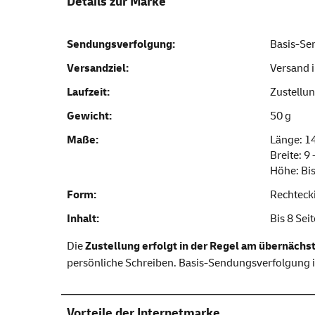
Details zur Marke
Sendungsverfolgung:
Basis-Se
Versandziel:
Versand 
Laufzeit:
Zustellu
Gewicht:
50 g
Maße:
Länge: 14
Breite: 9
Höhe: Bi
Form:
Rechteck
Inhalt:
Bis 8 Sei
Die
Zustellung erfolgt in der Regel am übernächs
persönliche Schreiben. Basis-Sendungsverfolgung i
Vorteile der Internetmarke