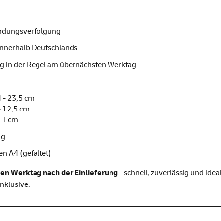
ndungsverfolgung
innerhalb Deutschlands
ng in der Regel am übernächsten Werktag
 - 23,5 cm
 - 12,5 cm
s 1 cm
ig
ten A4 (gefaltet)
ten Werktag nach der Einlieferung
- schnell, zuverlässig und id
nklusive.