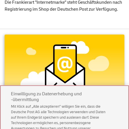
Die Frankierart "Internetmarke" steht Geschäftskunden nach
Registrierung im Shop der Deutschen Post zur Verfügung.
Einwilligung zu Datenerhebung und
-übermittlung
Mit Klick auf „Alle akzeptieren” willigen Sie ein, dass die
Deutsche Post AG alle Technologien verwenden und Daten
Abonnieren Sie unseren Newsletter
auf Ihrem Endgerät speichern und auslesen darf. Diese
Technologien ermöglichen es, personenbezogene
Immer informiert über exklusive Angebote und
Auswertungen zu Besuchen und Nutzung unserer