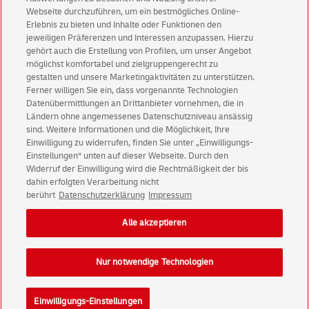
Aktionen - jetzt mit Vorteil
Webseite durchzuführen, um ein bestmögliches Online-
Erlebnis zu bieten und Inhalte oder Funktionen den
Privatkunden
sichern sich einen
5 € Gutschein
jeweiligen Präferenzen und Interessen anzupassen. Hierzu
für POSTSCAN!
gehört auch die Erstellung von Profilen, um unser Angebot
Geschäftskunden
erhalten einen
5 € Gutschein
möglichst komfortabel und zielgruppengerecht zu
gestalten und unsere Marketingaktivitäten zu unterstützen.
für Briefmarke individuell!
Ferner willigen Sie ein, dass vorgenannte Technologien
Datenübermittlungen an Drittanbieter vornehmen, die in
Ländern ohne angemessenes Datenschutzniveau ansässig
Zur Newsletter-Anmeldung
sind. Weitere Informationen und die Möglichkeit, Ihre
Einwilligung zu widerrufen, finden Sie unter „Einwilligungs-
Einstellungen“ unten auf dieser Webseite. Durch den
Widerruf der Einwilligung wird die Rechtmäßigkeit der bis
dahin erfolgten Verarbeitung nicht
© Sat Aug 08 21:23:34 CEST 2026 Deutsche Post AG
berührt
Datenschutzerklärung
Impressum
Impressum
Datenschutz
Alle akzeptieren
Einwilligungs-Einstellungen
Rechtliche Hinweise
Barrierefreiheit
Nur notwendige Technologien
Einwilligungs-Einstellungen