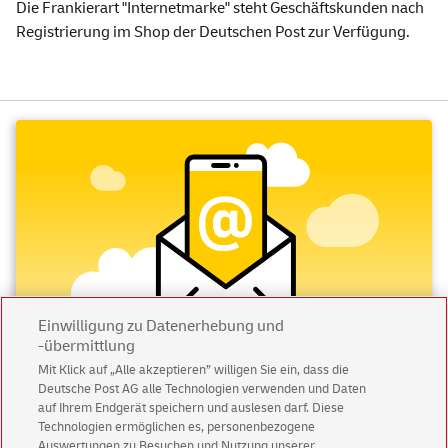
Die Frankierart "Internetmarke" steht Geschäftskunden nach
Registrierung im Shop der Deutschen Post zur Verfügung.
Einwilligung zu Datenerhebung und
-übermittlung
Mit Klick auf „Alle akzeptieren” willigen Sie ein, dass die
Deutsche Post AG alle Technologien verwenden und Daten
Abonnieren Sie unseren Newsletter
auf Ihrem Endgerät speichern und auslesen darf. Diese
Technologien ermöglichen es, personenbezogene
Immer informiert über exklusive Angebote und
Auswertungen zu Besuchen und Nutzung unserer