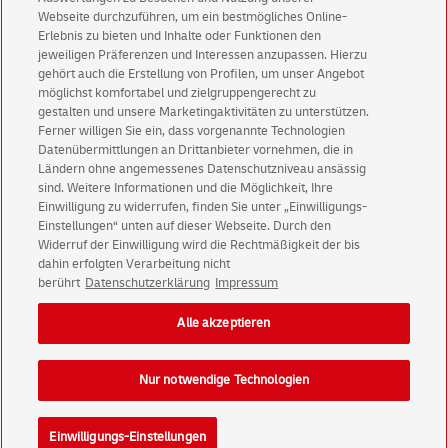
Aktionen - jetzt mit Vorteil
Webseite durchzuführen, um ein bestmögliches Online-
Erlebnis zu bieten und Inhalte oder Funktionen den
Privatkunden
sichern sich einen
5 € Gutschein
jeweiligen Präferenzen und Interessen anzupassen. Hierzu
für POSTSCAN!
gehört auch die Erstellung von Profilen, um unser Angebot
Geschäftskunden
erhalten einen
5 € Gutschein
möglichst komfortabel und zielgruppengerecht zu
gestalten und unsere Marketingaktivitäten zu unterstützen.
für Briefmarke individuell!
Ferner willigen Sie ein, dass vorgenannte Technologien
Datenübermittlungen an Drittanbieter vornehmen, die in
Ländern ohne angemessenes Datenschutzniveau ansässig
Zur Newsletter-Anmeldung
sind. Weitere Informationen und die Möglichkeit, Ihre
Einwilligung zu widerrufen, finden Sie unter „Einwilligungs-
Einstellungen“ unten auf dieser Webseite. Durch den
Widerruf der Einwilligung wird die Rechtmäßigkeit der bis
dahin erfolgten Verarbeitung nicht
© Fri Aug 07 19:44:43 CEST 2026 Deutsche Post AG
berührt
Datenschutzerklärung
Impressum
Impressum
Datenschutz
Alle akzeptieren
Einwilligungs-Einstellungen
Rechtliche Hinweise
Barrierefreiheit
Nur notwendige Technologien
Einwilligungs-Einstellungen