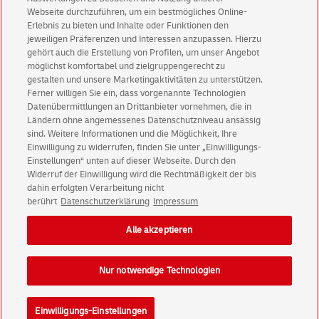
Aktionen - jetzt mit Vorteil
Webseite durchzuführen, um ein bestmögliches Online-
Erlebnis zu bieten und Inhalte oder Funktionen den
Privatkunden
sichern sich einen
5 € Gutschein
jeweiligen Präferenzen und Interessen anzupassen. Hierzu
für POSTSCAN!
gehört auch die Erstellung von Profilen, um unser Angebot
Geschäftskunden
erhalten einen
5 € Gutschein
möglichst komfortabel und zielgruppengerecht zu
gestalten und unsere Marketingaktivitäten zu unterstützen.
für Briefmarke individuell!
Ferner willigen Sie ein, dass vorgenannte Technologien
Datenübermittlungen an Drittanbieter vornehmen, die in
Ländern ohne angemessenes Datenschutzniveau ansässig
Zur Newsletter-Anmeldung
sind. Weitere Informationen und die Möglichkeit, Ihre
Einwilligung zu widerrufen, finden Sie unter „Einwilligungs-
Einstellungen“ unten auf dieser Webseite. Durch den
Widerruf der Einwilligung wird die Rechtmäßigkeit der bis
dahin erfolgten Verarbeitung nicht
© Fri Aug 07 12:15:38 CEST 2026 Deutsche Post AG
berührt
Datenschutzerklärung
Impressum
Impressum
Datenschutz
Alle akzeptieren
Einwilligungs-Einstellungen
Rechtliche Hinweise
Barrierefreiheit
Nur notwendige Technologien
Einwilligungs-Einstellungen