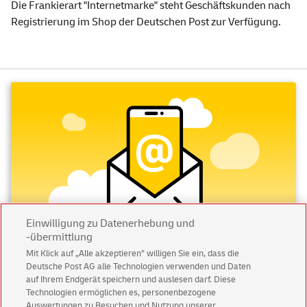
Die Frankierart "Internetmarke" steht Geschäftskunden nach
Registrierung im Shop der Deutschen Post zur Verfügung.
Einwilligung zu Datenerhebung und
-übermittlung
Mit Klick auf „Alle akzeptieren” willigen Sie ein, dass die
Deutsche Post AG alle Technologien verwenden und Daten
Abonnieren Sie unseren Newsletter
auf Ihrem Endgerät speichern und auslesen darf. Diese
Technologien ermöglichen es, personenbezogene
Immer informiert über exklusive Angebote und
Auswertungen zu Besuchen und Nutzung unserer