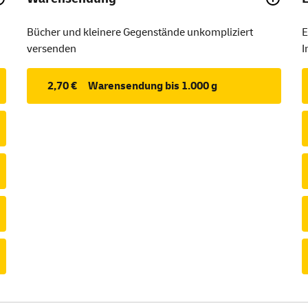
Bücher und kleinere Gegenstände unkompliziert
E
versenden
I
2,70 €
Warensendung bis 1.000 g