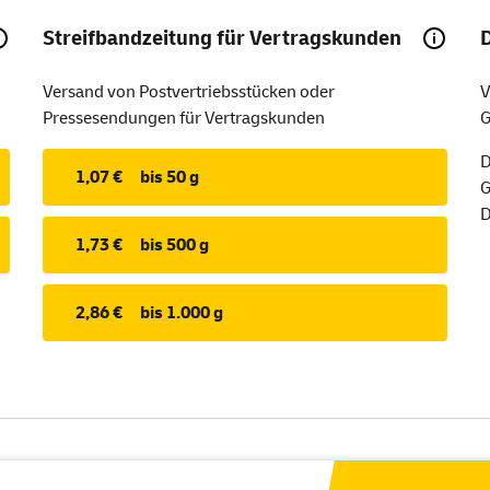
Streifbandzeitung für Vertragskunden
Versand von Postvertriebsstücken oder
V
Pressesendungen für Vertragskunden
G
D
1,07 €
bis 50 g
G
D
1,73 €
bis 500 g
2,86 €
bis 1.000 g