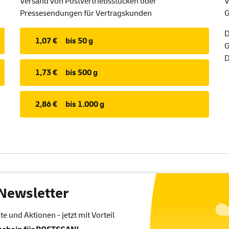
Versand von Postvertriebsstücken oder
V
Pressesendungen für Vertragskunden
G
D
1,07 €
bis 50 g
G
D
1,73 €
bis 500 g
2,86 €
bis 1.000 g
Newsletter
 und Aktionen - jetzt mit Vorteil