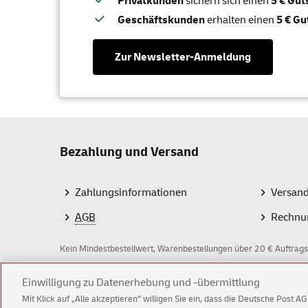
Privatkunden
sichern sich einen
5 € Gu
Geschäftskunden
erhalten einen
5 € Gu
Zur Newsletter-Anmeldung
Bezahlung und Versand
Zahlungsinformationen
Versan
AGB
Rechnu
Kein Mindestbestellwert, Warenbestellungen über 20 € Auftrags
Einwilligung zu Datenerhebung und -übermittlung
Z
Mit Klick auf „Alle akzeptieren” willigen Sie ein, dass die Deutsche Post 