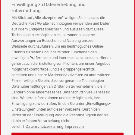
Einwilligung zu Datenerhebung und
-übermittlung
Mit Klick auf „Alle akzeptieren” willigen Sie ein, dass die
Deutsche Post AG alle Technologien verwenden und Daten
Abonnieren Sie unseren Newsletter
auf Ihrem Endgerät speichern und auslesen darf. Diese
Technologien ermöglichen es, personenbezogene
Immer informiert über exklusive Angebote und
Auswertungen zu Besuchen und Nutzung unserer
Aktionen - jetzt mit Vorteil
Webseite durchzuführen, um ein bestmögliches Online-
Erlebnis zu bieten und Inhalte oder Funktionen den
Privatkunden
sichern sich einen
5 € Gutschein
jeweiligen Präferenzen und Interessen anzupassen. Hierzu
für POSTSCAN!
gehört auch die Erstellung von Profilen, um unser Angebot
Geschäftskunden
erhalten einen
5 € Gutschein
möglichst komfortabel und zielgruppengerecht zu
gestalten und unsere Marketingaktivitäten zu unterstützen.
für Briefmarke individuell!
Ferner willigen Sie ein, dass vorgenannte Technologien
Datenübermittlungen an Drittanbieter vornehmen, die in
Ländern ohne angemessenes Datenschutzniveau ansässig
Zur Newsletter-Anmeldung
sind. Weitere Informationen und die Möglichkeit, Ihre
Einwilligung zu widerrufen, finden Sie unter „Einwilligungs-
Einstellungen“ unten auf dieser Webseite. Durch den
Widerruf der Einwilligung wird die Rechtmäßigkeit der bis
dahin erfolgten Verarbeitung nicht
© Fri Aug 07 14:48:00 CEST 2026 Deutsche Post AG
berührt
Datenschutzerklärung
Impressum
Impressum
Datenschutz