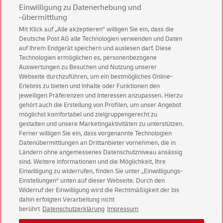
Einwilligung zu Datenerhebung und
-übermittlung
Mit Klick auf „Alle akzeptieren” willigen Sie ein, dass die
Deutsche Post AG alle Technologien verwenden und Daten
Abonnieren Sie unseren Newsletter
auf Ihrem Endgerät speichern und auslesen darf. Diese
Technologien ermöglichen es, personenbezogene
Immer informiert über exklusive Angebote und
Auswertungen zu Besuchen und Nutzung unserer
Aktionen - jetzt mit Vorteil
Webseite durchzuführen, um ein bestmögliches Online-
Erlebnis zu bieten und Inhalte oder Funktionen den
Privatkunden
sichern sich einen
5 € Gutschein
jeweiligen Präferenzen und Interessen anzupassen. Hierzu
für POSTSCAN!
gehört auch die Erstellung von Profilen, um unser Angebot
Geschäftskunden
erhalten einen
5 € Gutschein
möglichst komfortabel und zielgruppengerecht zu
gestalten und unsere Marketingaktivitäten zu unterstützen.
für Briefmarke individuell!
Ferner willigen Sie ein, dass vorgenannte Technologien
Datenübermittlungen an Drittanbieter vornehmen, die in
Ländern ohne angemessenes Datenschutzniveau ansässig
Zur Newsletter-Anmeldung
sind. Weitere Informationen und die Möglichkeit, Ihre
Einwilligung zu widerrufen, finden Sie unter „Einwilligungs-
Einstellungen“ unten auf dieser Webseite. Durch den
Widerruf der Einwilligung wird die Rechtmäßigkeit der bis
dahin erfolgten Verarbeitung nicht
© Mon Aug 10 14:20:43 CEST 2026 Deutsche Post AG
berührt
Datenschutzerklärung
Impressum
Impressum
Datenschutz