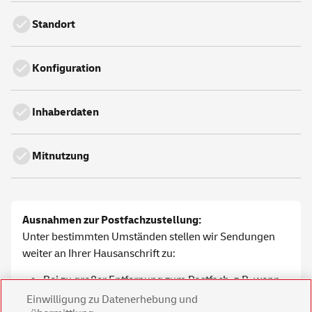
Standort
Konfiguration
Inhaberdaten
Mitnutzung
Ausnahmen zur Postfachzustellung:
Unter bestimmten Umständen stellen wir Sendungen
weiter an Ihrer Hausanschrift zu:
Bei zu großer Entfernung zum Postfach, z.B. wenn
es sich um unterschiedliche
Einwilligung zu Datenerhebung und
Orte/Ortsteile/Stadtteile/Postleitzahlen handelt.