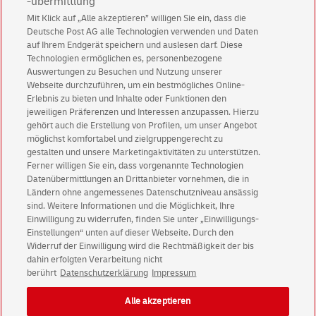
-übermittlung
Betriebliche Gründe, die eine taggleiche Zustellung
Mit Klick auf „Alle akzeptieren” willigen Sie ein, dass die
verhindern
Deutsche Post AG alle Technologien verwenden und Daten
auf Ihrem Endgerät speichern und auslesen darf. Diese
Technologien ermöglichen es, personenbezogene
Bitte stellen Sie sicher, dass Ihr Name weiterhin
Auswertungen zu Besuchen und Nutzung unserer
Webseite durchzuführen, um ein bestmögliches Online-
gut sichtbar am Briefkasten steht.
Erlebnis zu bieten und Inhalte oder Funktionen den
jeweiligen Präferenzen und Interessen anzupassen. Hierzu
gehört auch die Erstellung von Profilen, um unser Angebot
möglichst komfortabel und zielgruppengerecht zu
Postfach
privat
(jährlich)
29,90 €
gestalten und unsere Marketingaktivitäten zu unterstützen.
inkl. USt.
Ferner willigen Sie ein, dass vorgenannte Technologien
Datenübermittlungen an Drittanbieter vornehmen, die in
Ländern ohne angemessenes Datenschutzniveau ansässig
In den Warenkorb
sind. Weitere Informationen und die Möglichkeit, Ihre
Einwilligung zu widerrufen, finden Sie unter „Einwilligungs-
Einstellungen“ unten auf dieser Webseite. Durch den
Widerruf der Einwilligung wird die Rechtmäßigkeit der bis
dahin erfolgten Verarbeitung nicht
© Mon Aug 10 12:11:57 CEST 2026 Deutsche Post AG
berührt
Datenschutzerklärung
Impressum
Impressum
Datenschutz
Alle akzeptieren
Einwilligungs-Einstellungen
Rechtliche Hinweise