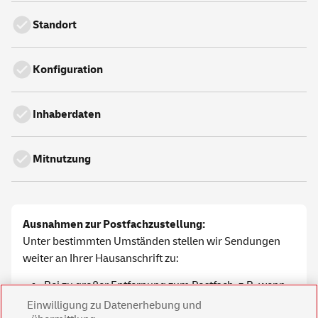
Standort
Konfiguration
Inhaberdaten
Mitnutzung
Ausnahmen zur Postfachzustellung:
Unter bestimmten Umständen stellen wir Sendungen
weiter an Ihrer Hausanschrift zu:
Bei zu großer Entfernung zum Postfach, z.B. wenn
es sich um unterschiedliche
Einwilligung zu Datenerhebung und
Orte/Ortsteile/Stadtteile/Postleitzahlen handelt.