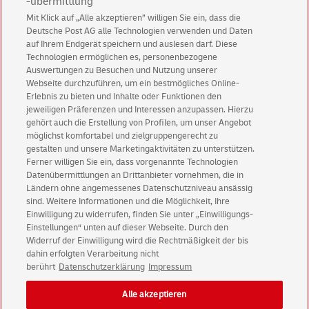
-übermittlung
Betriebliche Gründe, die eine taggleiche Zustellung
Mit Klick auf „Alle akzeptieren” willigen Sie ein, dass die
verhindern
Deutsche Post AG alle Technologien verwenden und Daten
auf Ihrem Endgerät speichern und auslesen darf. Diese
Technologien ermöglichen es, personenbezogene
Bitte stellen Sie sicher, dass Ihr Name weiterhin
Auswertungen zu Besuchen und Nutzung unserer
Webseite durchzuführen, um ein bestmögliches Online-
gut sichtbar am Briefkasten steht.
Erlebnis zu bieten und Inhalte oder Funktionen den
jeweiligen Präferenzen und Interessen anzupassen. Hierzu
gehört auch die Erstellung von Profilen, um unser Angebot
möglichst komfortabel und zielgruppengerecht zu
Postfach
privat
(jährlich)
29,90 €
gestalten und unsere Marketingaktivitäten zu unterstützen.
inkl. USt.
Ferner willigen Sie ein, dass vorgenannte Technologien
Datenübermittlungen an Drittanbieter vornehmen, die in
Ländern ohne angemessenes Datenschutzniveau ansässig
In den Warenkorb
sind. Weitere Informationen und die Möglichkeit, Ihre
Einwilligung zu widerrufen, finden Sie unter „Einwilligungs-
Einstellungen“ unten auf dieser Webseite. Durch den
Widerruf der Einwilligung wird die Rechtmäßigkeit der bis
dahin erfolgten Verarbeitung nicht
© Sun Aug 09 11:28:34 CEST 2026 Deutsche Post AG
berührt
Datenschutzerklärung
Impressum
Impressum
Datenschutz
Alle akzeptieren
Einwilligungs-Einstellungen
Rechtliche Hinweise