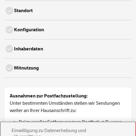
Standort
Konfiguration
Inhaberdaten
Mitnutzung
Ausnahmen zur Postfachzustellung:
Unter bestimmten Umständen stellen wir Sendungen
weiter an Ihrer Hausanschrift zu:
Bei zu großer Entfernung zum Postfach, z.B. wenn
es sich um unterschiedliche
Einwilligung zu Datenerhebung und
Orte/Ortsteile/Stadtteile/Postleitzahlen handelt.