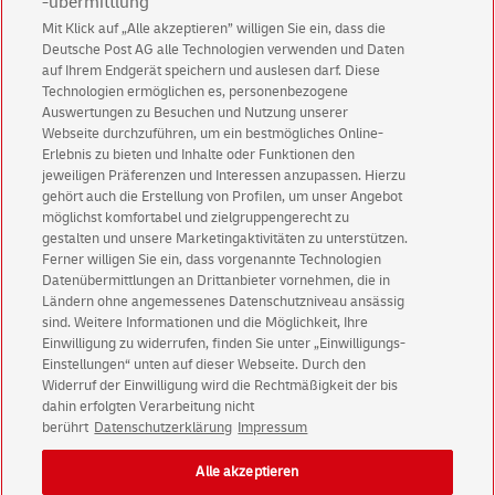
-übermittlung
Betriebliche Gründe, die eine taggleiche Zustellung
Mit Klick auf „Alle akzeptieren” willigen Sie ein, dass die
verhindern
Deutsche Post AG alle Technologien verwenden und Daten
auf Ihrem Endgerät speichern und auslesen darf. Diese
Technologien ermöglichen es, personenbezogene
Bitte stellen Sie sicher, dass Ihr Name weiterhin
Auswertungen zu Besuchen und Nutzung unserer
Webseite durchzuführen, um ein bestmögliches Online-
gut sichtbar am Briefkasten steht.
Erlebnis zu bieten und Inhalte oder Funktionen den
jeweiligen Präferenzen und Interessen anzupassen. Hierzu
gehört auch die Erstellung von Profilen, um unser Angebot
möglichst komfortabel und zielgruppengerecht zu
Postfach
privat
(jährlich)
29,90 €
gestalten und unsere Marketingaktivitäten zu unterstützen.
inkl. USt.
Ferner willigen Sie ein, dass vorgenannte Technologien
Datenübermittlungen an Drittanbieter vornehmen, die in
Ländern ohne angemessenes Datenschutzniveau ansässig
In den Warenkorb
sind. Weitere Informationen und die Möglichkeit, Ihre
Einwilligung zu widerrufen, finden Sie unter „Einwilligungs-
Einstellungen“ unten auf dieser Webseite. Durch den
Widerruf der Einwilligung wird die Rechtmäßigkeit der bis
dahin erfolgten Verarbeitung nicht
© Thu Aug 06 20:52:18 CEST 2026 Deutsche Post AG
berührt
Datenschutzerklärung
Impressum
Impressum
Datenschutz
Alle akzeptieren
Einwilligungs-Einstellungen
Rechtliche Hinweise