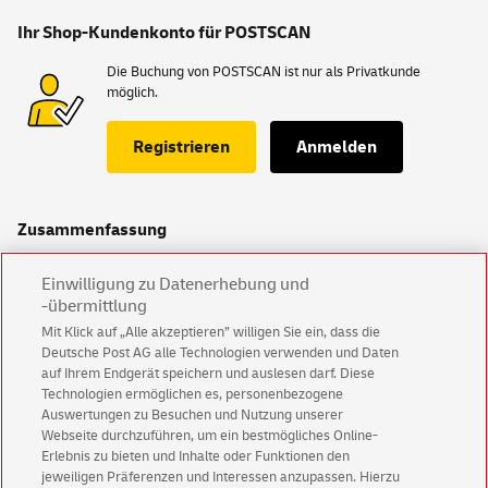
Ihr Shop-Kundenkonto für POSTSCAN
Die Buchung von POSTSCAN ist nur als Privatkunde
möglich.
Registrieren
Anmelden
Zusammenfassung
Einrichtungspreis
14,99 €
Einwilligung zu Datenerhebung und
-übermittlung
Ohne Zustellung 1 Monat
0,00 €
ohne Zustellung
Mit Klick auf „Alle akzeptieren” willigen Sie ein, dass die
Deutsche Post AG alle Technologien verwenden und Daten
Speicherdauer 90 Tage
0,00 €
auf Ihrem Endgerät speichern und auslesen darf. Diese
Technologien ermöglichen es, personenbezogene
Auswertungen zu Besuchen und Nutzung unserer
Preis je Monat:
14,99 €
Webseite durchzuführen, um ein bestmögliches Online-
Erlebnis zu bieten und Inhalte oder Funktionen den
jeweiligen Präferenzen und Interessen anzupassen. Hierzu
Der Einrichtungspreis und die Zusatzoptionen beinhalten