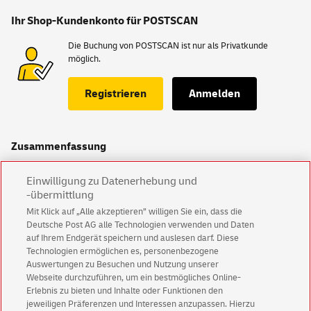
Ihr Shop-Kundenkonto für POSTSCAN
Die Buchung von POSTSCAN ist nur als Privatkunde
möglich.
Registrieren
Anmelden
Zusammenfassung
Einrichtungspreis
14,99 €
Einwilligung zu Datenerhebung und
-übermittlung
Ohne Zustellung 1 Monat
0,00 €
ohne Zustellung
Mit Klick auf „Alle akzeptieren” willigen Sie ein, dass die
Deutsche Post AG alle Technologien verwenden und Daten
Speicherdauer 90 Tage
0,00 €
auf Ihrem Endgerät speichern und auslesen darf. Diese
Technologien ermöglichen es, personenbezogene
Auswertungen zu Besuchen und Nutzung unserer
Preis je Monat:
14,99 €
Webseite durchzuführen, um ein bestmögliches Online-
Erlebnis zu bieten und Inhalte oder Funktionen den
jeweiligen Präferenzen und Interessen anzupassen. Hierzu
Der Einrichtungspreis und die Zusatzoptionen beinhalten