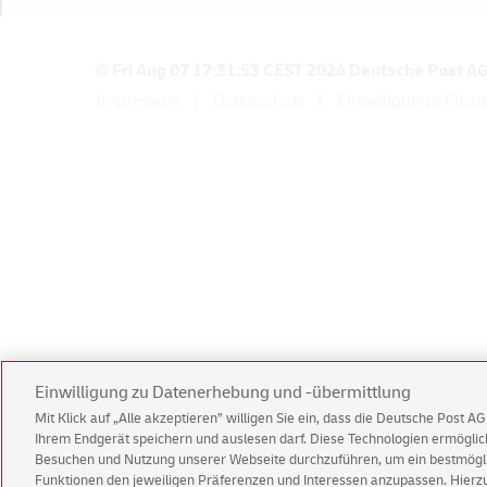
a
h
l
© Fri Aug 07 17:31:53 CEST 2026 Deutsche Post A
Impressum
Datenschutz
Einwilligungs-Einst
m
e
t
h
o
d
e
n
Einwilligung zu Datenerhebung und -übermittlung
Mit Klick auf „Alle akzeptieren” willigen Sie ein, dass die Deutsche Post 
Ihrem Endgerät speichern und auslesen darf. Diese Technologien ermögl
Besuchen und Nutzung unserer Webseite durchzuführen, um ein bestmöglic
Funktionen den jeweiligen Präferenzen und Interessen anzupassen. Hierzu 