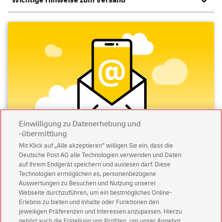
Wichtige Hinweise zum Versand
Einwilligung zu Datenerhebung und
-übermittlung
Mit Klick auf „Alle akzeptieren” willigen Sie ein, dass die
Deutsche Post AG alle Technologien verwenden und Daten
Abonnieren Sie unseren Newsletter
auf Ihrem Endgerät speichern und auslesen darf. Diese
Technologien ermöglichen es, personenbezogene
Immer informiert über exklusive Angebote und
Auswertungen zu Besuchen und Nutzung unserer
Aktionen - jetzt mit Vorteil
Webseite durchzuführen, um ein bestmögliches Online-
Erlebnis zu bieten und Inhalte oder Funktionen den
Privatkunden
sichern sich einen
5 € Gutschein
jeweiligen Präferenzen und Interessen anzupassen. Hierzu
für POSTSCAN!
gehört auch die Erstellung von Profilen, um unser Angebot