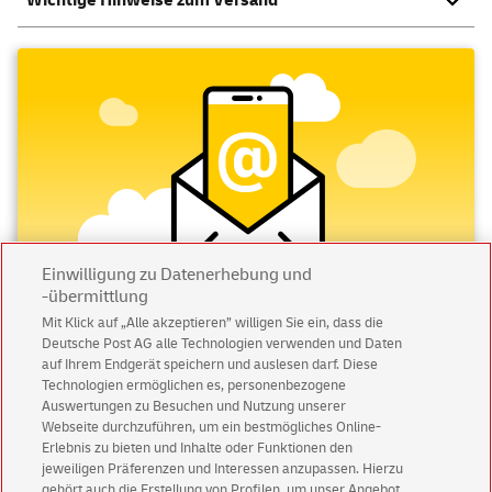
Wichtige Hinweise zum Versand
Einwilligung zu Datenerhebung und
-übermittlung
Mit Klick auf „Alle akzeptieren” willigen Sie ein, dass die
Deutsche Post AG alle Technologien verwenden und Daten
Abonnieren Sie unseren Newsletter
auf Ihrem Endgerät speichern und auslesen darf. Diese
Technologien ermöglichen es, personenbezogene
Immer informiert über exklusive Angebote und
Auswertungen zu Besuchen und Nutzung unserer
Aktionen - jetzt mit Vorteil
Webseite durchzuführen, um ein bestmögliches Online-
Erlebnis zu bieten und Inhalte oder Funktionen den
Privatkunden
sichern sich einen
5 € Gutschein
jeweiligen Präferenzen und Interessen anzupassen. Hierzu
für POSTSCAN!
gehört auch die Erstellung von Profilen, um unser Angebot