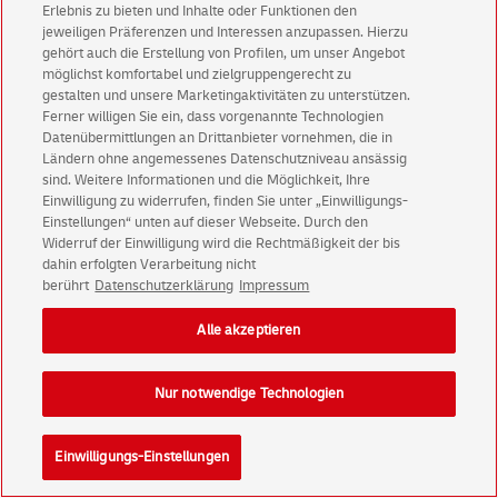
Erlebnis zu bieten und Inhalte oder Funktionen den
Einwilligungs-Einstellungen
Rechtliche Hinweise
jeweiligen Präferenzen und Interessen anzupassen. Hierzu
gehört auch die Erstellung von Profilen, um unser Angebot
Barrierefreiheit
möglichst komfortabel und zielgruppengerecht zu
gestalten und unsere Marketingaktivitäten zu unterstützen.
Der Vorgang
Ferner willigen Sie ein, dass vorgenannte Technologien
wird bearbeitet
.
Datenübermittlungen an Drittanbieter vornehmen, die in
.
.
Ländern ohne angemessenes Datenschutzniveau ansässig
Konzern
Karriere
Presse
Investoren
sind. Weitere Informationen und die Möglichkeit, Ihre
Einwilligung zu widerrufen, finden Sie unter „Einwilligungs-
Einstellungen“ unten auf dieser Webseite. Durch den
Widerruf der Einwilligung wird die Rechtmäßigkeit der bis
dahin erfolgten Verarbeitung nicht
berührt
Datenschutzerklärung
Impressum
Alle akzeptieren
Nur notwendige Technologien
Einwilligungs-Einstellungen