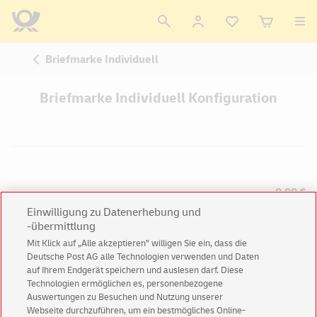
Briefmarke Individuell
Briefmarke Individuell Konfiguration
0,00 €
Einwilligung zu Datenerhebung und
-übermittlung
In den Warenkorb
Mit Klick auf „Alle akzeptieren” willigen Sie ein, dass die
Deutsche Post AG alle Technologien verwenden und Daten
auf Ihrem Endgerät speichern und auslesen darf. Diese
Technologien ermöglichen es, personenbezogene
© Sun Aug 09 19:13:39 CEST 2026 Deutsche Post AG
Auswertungen zu Besuchen und Nutzung unserer
Webseite durchzuführen, um ein bestmögliches Online-
Impressum
Datenschutz